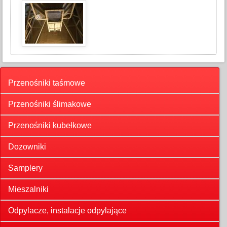
Przenośniki taśmowe
Przenośniki ślimakowe
Przenośniki kubełkowe
Dozowniki
Samplery
Mieszalniki
Odpylacze, instalacje odpylające