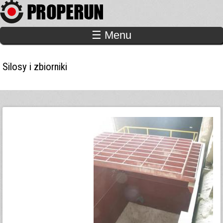
Przejdź
do
treści
☰ Menu
Silosy i zbiorniki